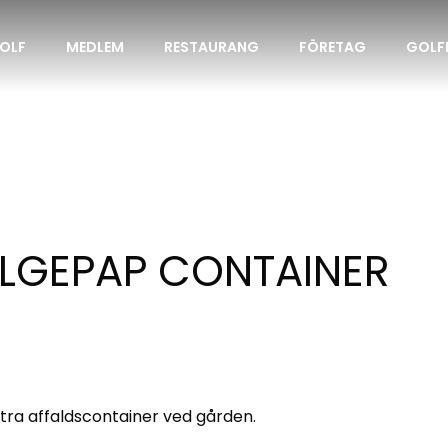
OLF
MEDLEM
RESTAURANG
FÖRETAG
GOLF
ØLGEPAP CONTAINER
kstra affaldscontainer ved gården.