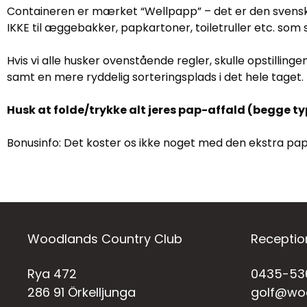
Containeren er mærket “Wellpapp” – det er den svensk
IKKE til æggebakker, papkartoner, toiletruller etc. so
Hvis vi alle husker ovenstående regler, skulle opstillin
samt en mere ryddelig sorteringsplads i det hele taget.
Husk at folde/trykke alt jeres pap-affald (begge 
Bonusinfo: Det koster os ikke noget med den ekstra p
Woodlands Country Club
Receptio
Rya 472
0435-53
286 91 Örkelljunga
golf@wo