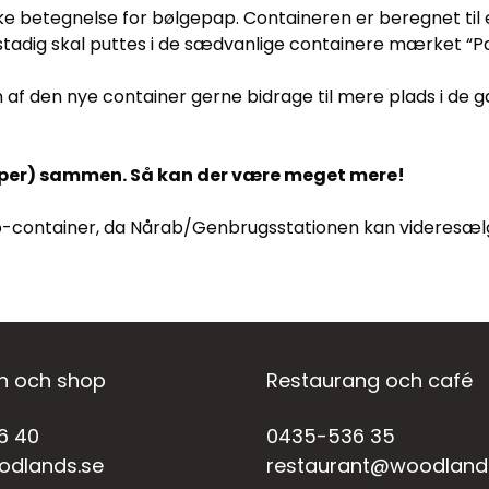
e betegnelse for bølgepap. Containeren er beregnet til 
m stadig skal puttes i de sædvanlige containere mærket “
gen af den nye container gerne bidrage til mere plads i d
typer) sammen. Så kan der være meget mere!
ap-container, da Nårab/Genbrugsstationen kan videresælg
n och shop
Restaurang och café
6 40
0435-536 35
odlands.se
restaurant@woodland