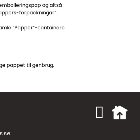
emballeringspap og altså
Pappers-förpackningar”.
e gamle “Papper”-containere
e pappet til genbrug.
s.se