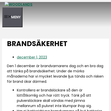
Hoppa
till
innehåll
MENY
BRANDSÄKERHET
december 1, 2023
Den 1 december är brandvarnarens dag och en bra dag
att tänka på brandsäkerhet. Under de mörka
månaderna har vi mycket levande ljus tända och risken
för brand ökar därmed.
Kontrollera er brandsläckare så den är
lättåtkomlig och har rätt tryck. Tänk på att
pulversläckare skall vändas med jämna
mellanrum så pulvret inte klumpar ihop sig.