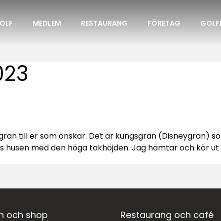
OLF
MEDLEM
RESTAURANG
FÖRETAG
GOLF
023
lgran till er som önskar. Det är kungsgran (Disneygran) s
nds husen med den höga takhöjden. Jag hämtar och kör u
n och shop
Restaurang och café