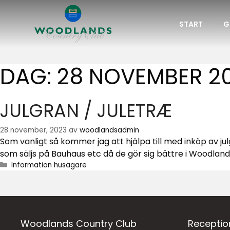
START
G
DAG:
28 NOVEMBER 2
JULGRAN / JULETRÆ
28 november, 2023
av
woodlandsadmin
Som vanligt så kommer jag att hjälpa till med inköp av ju
som säljs på Bauhaus etc då de gör sig bättre i Woodla
Information husägare
Woodlands Country Club
Receptio