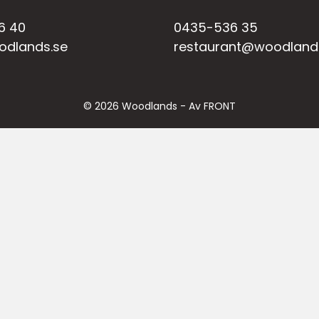
6 40
0435-536 35
odlands.se
restaurant@woodland
© 2026 Woodlands -
Av FRONT