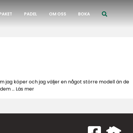
PAKET
PADEL
OM OSS
BOKA
om jag köper och jag väljer en något större modell än de
t dem …
Läs mer