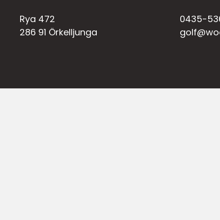
Rya 472
0435-53
286 91 Örkelljunga
golf@wo